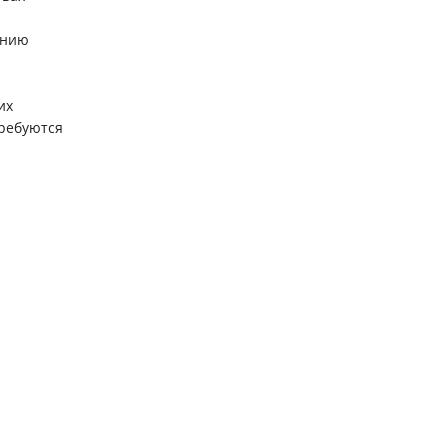
ению
их
требуются