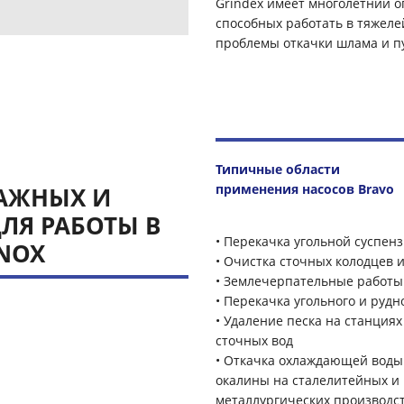
Grindex имеет многолетний о
способных работать в тяжел
проблемы откачки шлама и п
Типичные области
применения насосов Bravo
НАЖНЫХ И
ЛЯ РАБОТЫ В
• Перекачка угольной суспен
INOX
• Очистка сточных колодцев 
• Землечерпательные работы
• Перекачка угольного и руд
• Удаление песка на станциях
сточных вод
• Откачка охлаждающей воды
окалины на сталелитейных и
металлургических производс