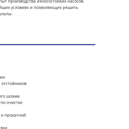
пыт производства износостойких насосов,
ейших условиях и позволяющих решить
ульпы.
зии
и отстойников
ного шлама
 по очистке
 и прокатной
твах