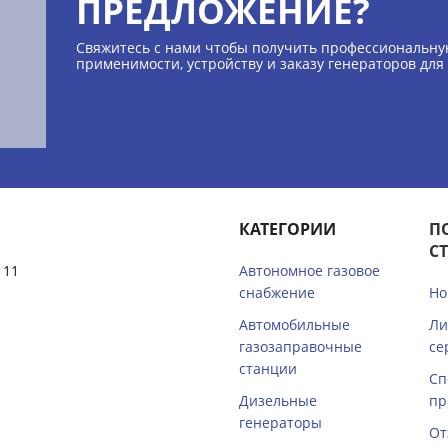
ПРЕДЛОЖЕНИЕ?
Свяжитесь с нами чтобы получить профессиональну
применимости, устройству и заказу генераторов для
КАТЕГОРИИ
П
С
 11
Автономное газовое
снабжение
Но
Автомобильные
Ли
газозаправочные
се
станции
Сп
Дизельные
пр
генераторы
От